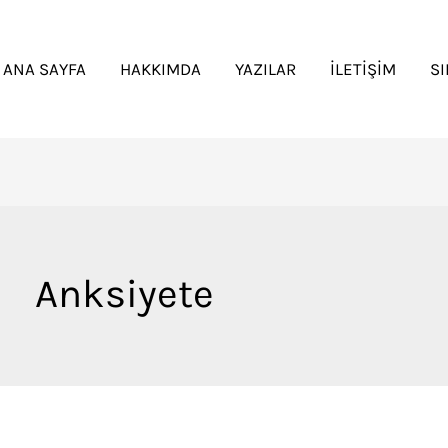
ANA SAYFA
HAKKIMDA
YAZILAR
İLETIŞIM
S
Anksiyete