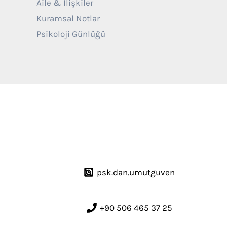
Aile & İlişkiler
Kuramsal Notlar
Psikoloji Günlüğü
psk.dan.umutguven
+90 506 465 37 25