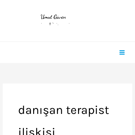
İçeriğe
atla
danışan terapist
ilişkisi