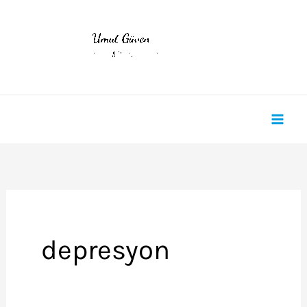
İçeriğe
atla
depresyon