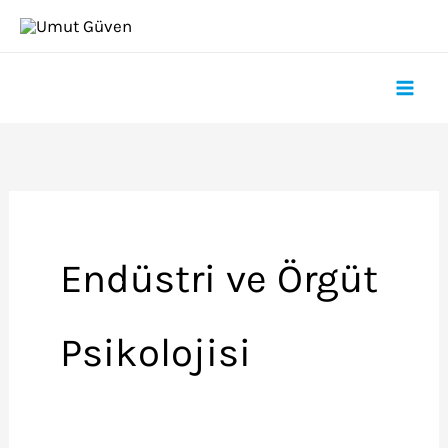
İçeriğe
atla
Endüstri ve Örgüt
Psikolojisi