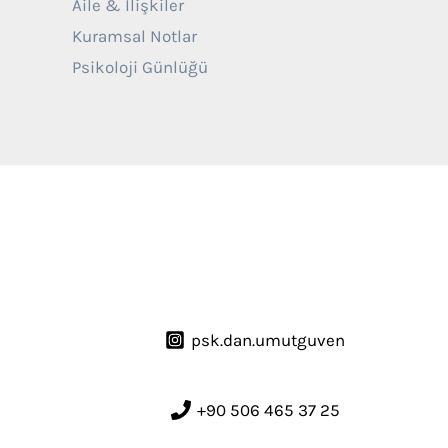
Aile & İlişkiler
Kuramsal Notlar
Psikoloji Günlüğü
psk.dan.umutguven
+90 506 465 37 25