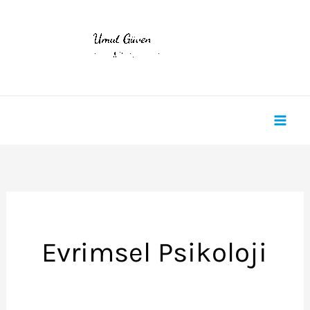
İçeriğe
atla
Evrimsel Psikoloji