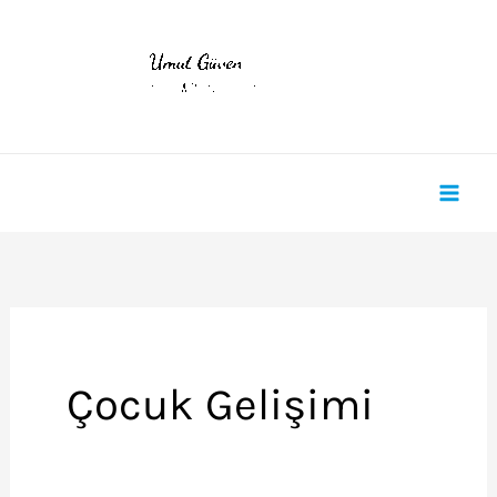
İçeriğe
atla
Çocuk Gelişimi