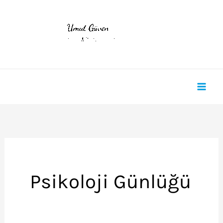
İçeriğe
atla
Psikoloji Günlüğü