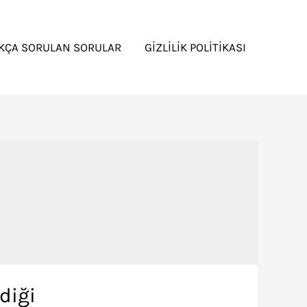
IKÇA SORULAN SORULAR
GIZLILIK POLITIKASI
diği