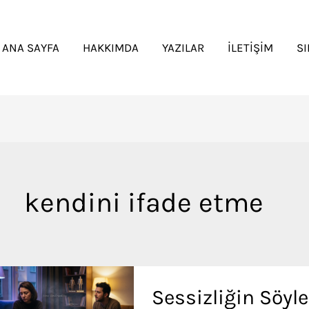
ANA SAYFA
HAKKIMDA
YAZILAR
İLETIŞIM
S
kendini ifade etme
Sessizliğin Söyle