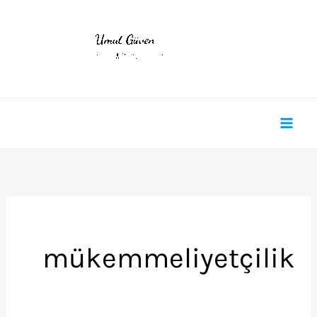
İçeriğe
atla
mükemmeliyetçilik